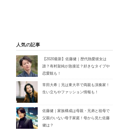
人気の記事
【2020最新】佐藤健｜歴代熱愛彼女は
誰？有村架純が急接近？好きなタイプや
恋愛観も！
常田大希｜兄は東大卒で両親も演奏家！
生い立ちやファッション情報も！
佐藤健｜家族構成は母親・兄弟と祖母で
父親のいない母子家庭！母から見た佐藤
健は？