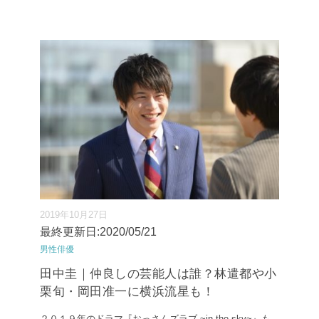
2019年10月27日
最終更新日:2020/05/21
男性俳優
田中圭｜仲良しの芸能人は誰？林遣都や小
栗旬・岡田准一に横浜流星も！
２０１９年のドラマ『おっさんズラブ ~in the sky~』も