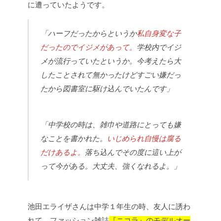
に遭っていたようです。
「ハーフだったからというか
私自身変な子
だったのでイジメがあって。
学校内でイジ
メが流行っていたというか。今考えたら大
したことされて無かったけどすごい嫌だっ
たから図書室に駆け込んでいたんです」
「中学校の時は、雑巾や道路にとっても嫌
なことを書かれた。
いじめられ自慢は腐る
だけあるよ。
落ち込んでその度に這い上が
って今がある。大丈夫、強くなれるよ。」
池田エライザさんは中学１年生の時、友人に誘わ
れて、ファッション雑誌
『ニコラ』のモデルオー