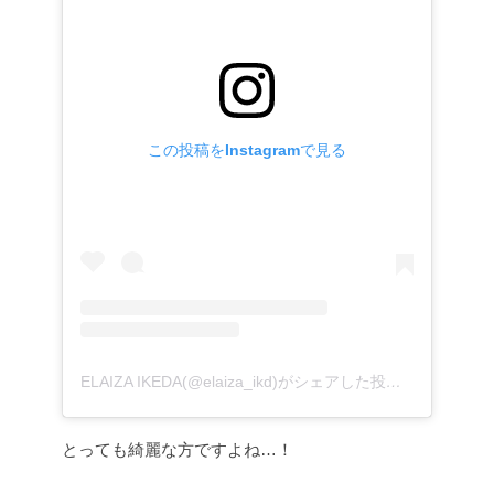
この投稿をInstagramで見る
ELAIZA IKEDA(@elaiza_ikd)がシェアした投稿
–
2015年 
とっても綺麗な方ですよね…！