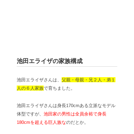
池田エライザの家族構成
池田エライザさんは、
父親・母親・兄２人・弟１
人の６人家族
で育ちました。
池田エライザさんは身長170cmある立派なモデル
体型ですが、
池田家の男性は
全員余裕で身長
180cmを超える巨人族な
のだとか。