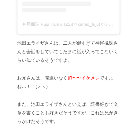
神尾楓珠 Fuju Kamio (21)(@kamio_fuju)がシェアした投稿
池田エライザさんは、二人が似すぎて神尾楓珠さ
んと会話をしていてもたまに話が入ってこないく
らい似ているそうですよ。
お兄さんは、間違いなく
超〜〜イケメン
ですよ
ね…！！(＞＜)
また、池田エライザさんといえば、読書好きで文
章を書くことも好きだそうですが、これは兄がき
っかけだそうです。