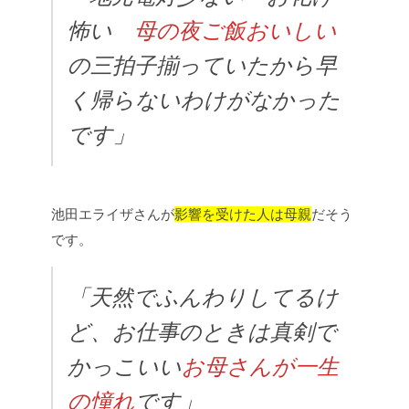
怖い
母の夜ご飯おいしい
の三拍子揃っていたから早
く帰らないわけがなかった
です」
池田エライザさんが
影響を受けた人は母親
だそう
です。
「天然でふんわりしてるけ
ど、お仕事のときは真剣で
かっこいい
お母さんが一生
の憧れ
です」