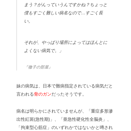
まう？がんっていうんですかね？ちょっと
僕もすごく難しい病名なので…すごく長
い。
それが、やっぱり場所によってはほんとに
よくない病気で。」
『徹子の部屋』
妹の病気は、日本で難病指定されている病気だと
言われる
骨のガン
だったそうです。
病名は明らかにされていませんが、「重症多形滲
出性紅斑(急性期)」、「亜急性硬化性全脳炎」、
「拘束型心筋症」のいずれかではないかと噂され