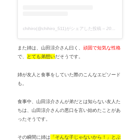
chihiro(@chihiro_511)がシェアした投稿
–
2020年 7月月31日午後8時31分PDT
また姉は、山田涼介さん曰く、
頑固で短気な性格
で、
とても弟想い
だそうです。
姉が友人と食事をしていた際のこんなエピソード
も。
食事中、山田涼介さんが弟だとは知らない友人た
ちは、山田涼介さんの悪口を言い始めたことがあ
ったそうです。
その瞬間に姉は
「そんな子じゃないから！」とぶ