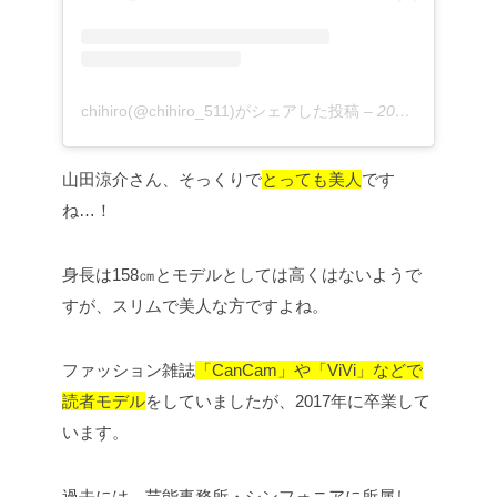
chihiro(@chihiro_511)がシェアした投稿
–
2019年12月月17日午前2時41分PST
山田涼介さん、そっくりで
とっても美人
です
ね…！
身長は158㎝とモデルとしては高くはないようで
すが、スリムで美人な方ですよね。
ファッション雑誌
「CanCam」や「ViVi」などで
読者モデル
をしていましたが、2017年に卒業して
います。
過去には、芸能事務所・シンフォニアに所属し、