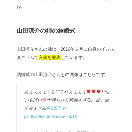
ね。
山田涼介の姉の結婚式
山田涼介さんの姉は、2016年５月に自身のインス
タグラムで
入籍を発表
しています。
結婚式の山田涼介さんとの画像はこちらです。
えぇぇぇぇ！
なにこれぇぇぇぇ
やば
いやばい
千尋ちゃん綺麗すぎる。
拾い画
すみません
#山田千尋
pic.twitter.com/sVlGv76uTh