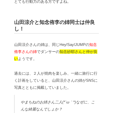
とても行動力のある方ですよね。
山田涼介と知念侑李の姉同士は仲良
し！
山田涼介さんの姉は、同じHey!Say!JUMPの
知念
侑李さんの姉
でダンサーの
知念紗耶さんと仲が良
い
ようです。
過去には、２人が焼肉を楽しみ、一緒に旅行に行
く計画をしていると、山田涼介さんの姉がSNSに
写真とともに掲載していました。
やまちねのお姉さん二人(*´ω｀*)
なぜに、こ
んな綺麗なんでしょか？