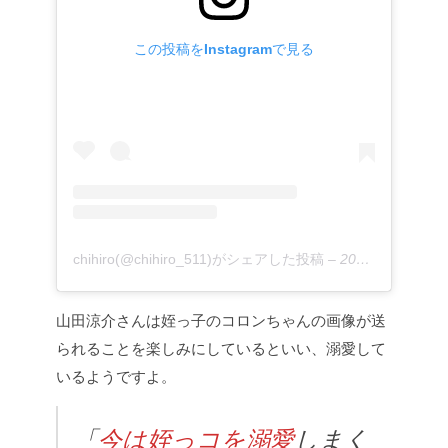
この投稿をInstagramで見る
chihiro(@chihiro_511)がシェアした投稿
–
2020年 6月月19日午前1時16分PDT
山田涼介さんは姪っ子のコロンちゃんの画像が送
られることを楽しみにしているといい、溺愛して
いるようですよ。
「
今は姪っコを溺愛
しまく