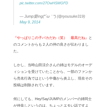
pic.twitter.com/27OwHSMGFD
— Jump愛ing(*´ω｀*) (@ryousuke319)
May 9, 2014
『やっぱりこの子バカだわ（笑） 最高だね』
と
のコメントからも２人の仲の良さが伝わりまし
た。
しかし、当時山田涼介さんの姉はモデルのオーデ
ィションを受けていたことから、一部のファンか
ら売名行為ではという中傷から炎上し、現在その
投稿は削除されています。
何にしても、
Hey!Say!JUMP
のメンバーの姉同士
が仲良しというのは、ちょっとエモい話ですよ