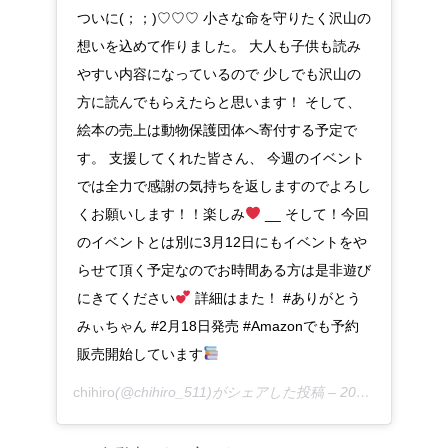
ついに(；；)♡♡♡ 小さな命を守りたく沢山の
想いを込めて作りました。 大人も子供も読み
やすい内容になっているので 少しでも沢山の
方に読んでもらえたらと思います！ そして、
絵本の売上は動物保護団体へ寄付する予定で
す。 支援してくれた皆さん、 今週のイベント
では全力で感謝の気持ちを返しますのでよろし
くお願いします！！楽しみ
__ そして！今回
のイベントとは別に3月12日にもイベントをや
らせて頂く予定なのでお時間ある方は是非遊び
にきてください
詳細はまた！ #ありがとう
みぃちゃん #2月18日発売 #Amazonでも予約
販売開始しています
chihiro
(@chihiro_511)がシェアした投稿 –
2017年 2月月13日午後8時15分PST