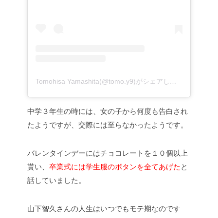
Tomohisa Yamashita(@tomo.y9)がシェアした投稿
–
2019
中学３年生の時には、女の子から何度も告白され
たようですが、交際には至らなかったようです。
バレンタインデーにはチョコレートを１０個以上
貰い、
卒業式には学生服のボタンを全てあげた
と
話していました。
山下智久さんの人生はいつでもモテ期なのです