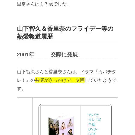
里奈さんは１７歳でした。
山下智久＆香里奈のフライデー等の
熱愛報道履歴
2001年 交際に発展
山下智久さんと香里奈さんは、ドラマ『カバチタ
レ！』の
共演がきっかけで、交際
していたようで
す。
カバチ
タレ! 完
全版
DVD-
BOX