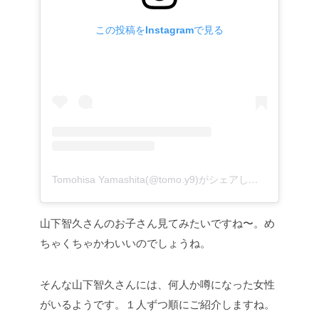
この投稿をInstagramで見る
Tomohisa Yamashita(@tomo.y9)がシェアした投稿
–
201
山下智久さんのお子さん見てみたいですね〜。め
ちゃくちゃかわいいのでしょうね。
そんな山下智久さんには、何人か噂になった女性
がいるようです。１人ずつ順にご紹介しますね。