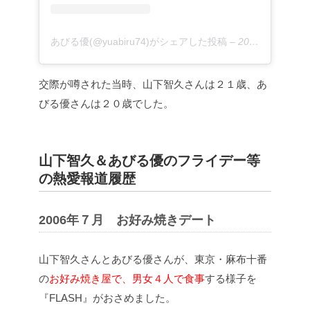
あびる優(@yuabiru74)がシェアした投稿
–
2020年 4月月20日午前1時46分PDT
交際が噂された当時、山下智久さんは２１歳、あ
びる優さんは２０歳でした。
山下智久＆あびる優のフライデー等
の熱愛報道履歴
2006年７月 お好み焼きデート
山下智久さんとあびる優さんが、東京・麻布十番
の
お好み焼き屋で、男女４人で食事
する様子を
『FLASH』がおさめました。