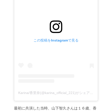
この投稿をInstagramで見る
Karina/香里奈(@karina_official_221)がシェアした投稿
–
2
最初に共演した当時、山下智久さんは１６歳、香