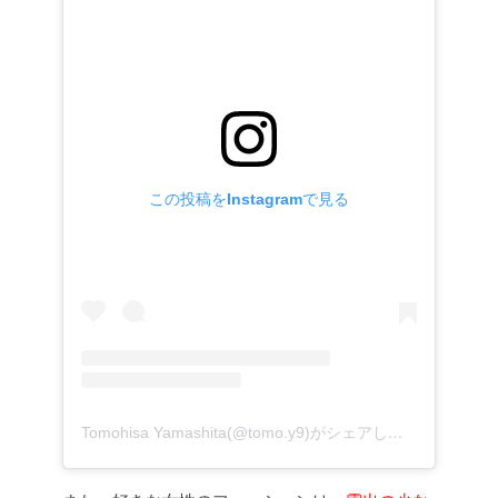
この投稿をInstagramで見る
Tomohisa Yamashita(@tomo.y9)がシェアした投稿
–
201