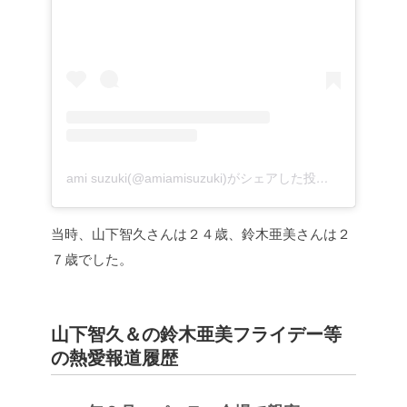
ami suzuki(@amiamisuzuki)がシェアした投稿
–
2019年1
当時、山下智久さんは２４歳、鈴木亜美さんは２
７歳でした。
山下智久＆の鈴木亜美フライデー等
の熱愛報道履歴