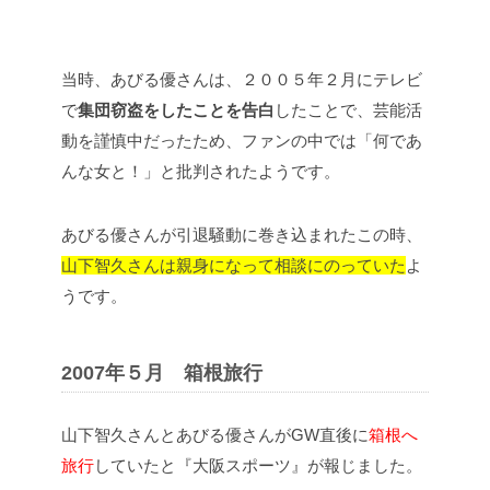
当時、あびる優さんは、２００５年２月にテレビ
で
集団窃盗をしたことを告白
したことで、芸能活
動を謹慎中だったため、ファンの中では「何であ
んな女と！」と批判されたようです。
あびる優さんが引退騒動に巻き込まれたこの時、
山下智久さんは親身になって相談にのっていた
よ
うです。
2007年５月 箱根旅行
山下智久さんとあびる優さんがGW
直後に
箱根へ
旅行
していたと『大阪スポーツ』が報じました。