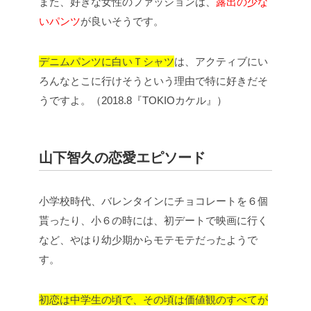
また、好きな女性のファッションは、
露出の少な
いパンツ
が良いそうです。
デニムパンツに白いＴシャツ
は、アクティブにい
ろんなとこに行けそうという理由で特に好きだそ
うですよ。（2018.8『TOKIOカケル』）
山下智久の恋愛エピソード
小学校時代、バレンタインにチョコレートを６個
貰ったり、小６の時には、初デートで映画に行く
など、やはり幼少期からモテモテだったようで
す。
初恋は中学生の頃で、その頃は価値観のすべてが