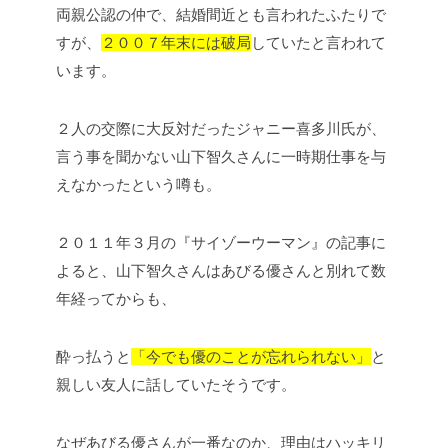
両親公認の仲で、結婚間近とも言われたふたりで
すが、
２００７年末には破局
していたと言われて
います。
２人の交際に大反対だったジャニー喜多川氏が、
言う事を聞かない山下智久さんに一時期仕事を与
えなかったという噂も。
２０１１年３月の『サイゾーウーマン』の記事に
よると、山下智久さんはあびる優さんと別れて数
年経ってからも、
酔っ払うと
「今でも優のことが忘れられない」
と
親しい友人に話していたそうです。
なぜあびる優さんが一番なのか、理由はハッキリ