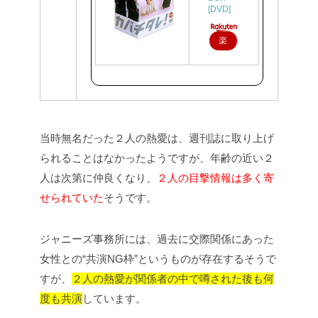
[DVD]
楽
天
で
購
入
当時無名だった２人の熱愛は、週刊誌に取り上げ
られることはなかったようですが、年齢の近い２
人は次第に仲良くなり、
２人の目撃情報は多く寄
せられていた
そうです。
ジャニーズ事務所には、過去に交際関係にあった
女性との“共演NG枠”というものが存在するそうで
すが、
２人の熱愛が関係者の中で噂された後も何
度も共演
しています。