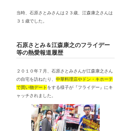
当時、石原さとみさんは２３歳、
江森康之さん
は
３１歳でした。
石原さとみ＆
江森康之
のフライデー
等の熱愛報道履歴
２０１０年７月、石原さとみさんが
江森康之さん
の自宅を訪ねたり、
中華料理店やドン・キホーテ
で買い物デート
をする様子が『フライデー』にキ
ャッチされました。