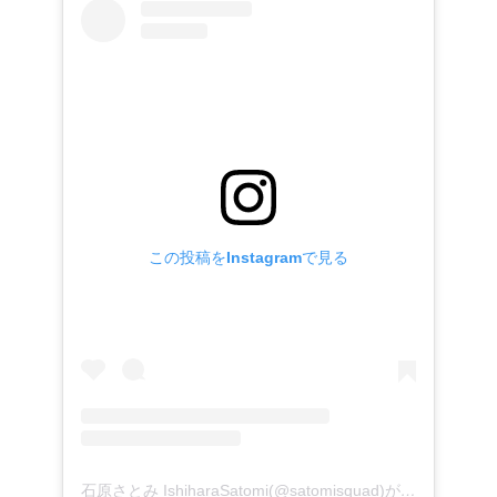
この投稿をInstagramで見る
石原さとみ IshiharaSatomi(@satomisquad)がシェアした投稿