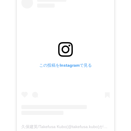
この投稿をInstagramで見る
久保建英/Takefusa Kubo(@takefusa.kubo)がシェアした投稿