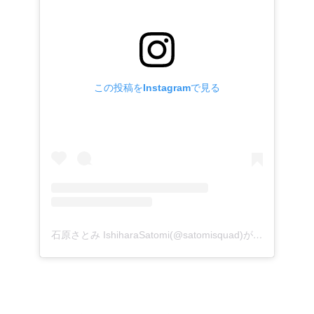
この投稿をInstagramで見る
石原さとみ IshiharaSatomi(@satomisquad)がシェアした投稿