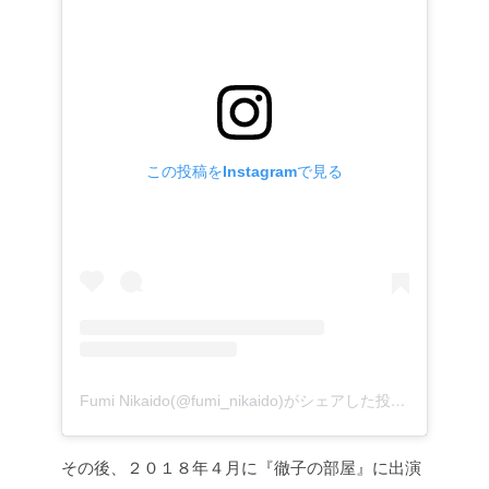
この投稿をInstagramで見る
Fumi Nikaido(@fumi_nikaido)がシェアした投稿
–
2017年
その後、２０１８年４月に
『徹子の部屋』に出演