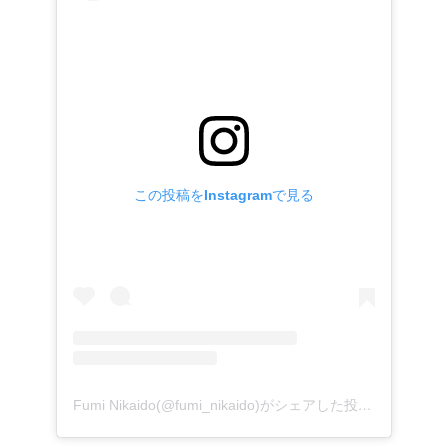
この投稿をInstagramで見る
Fumi Nikaido(@fumi_nikaido)がシェアした投稿
–
2018年