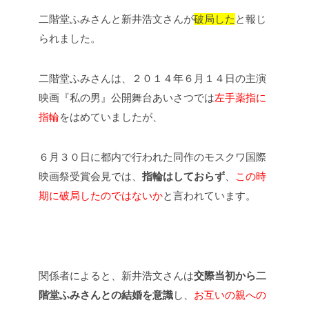
二階堂ふみさんと新井浩文さんが
破局した
と報じ
られました。
二階堂ふみさんは、２０１４年６月１４日の主演
映画『私の男』公開舞台あいさつでは
左手薬指に
指輪
をはめていましたが、
６月３０日に都内で行われた同作のモスクワ国際
映画祭受賞会見では、
指輪はしておらず
、
この時
期に破局したのではないか
と言われています。
関係者によると、新井浩文さんは
交際当初から二
階堂ふみさんとの結婚を意識
し、
お互いの親への