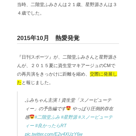
当時、二階堂ふみさんは２１歳、星野源さんは３
４歳でした。
2015年10月 熱愛発覚
『日刊スポーツ』が、二階堂ふみさんと星野源さ
んが、２０１５夏に資生堂マキアージュのCMで
の再共演をきっかけに距離を縮め、
交際に発展し
た
と報じました。
ふみちゃん主演！資生堂「スノービューテ
ィー」の予告編です
やっぱり圧倒的存在
感
#二階堂ふみ
#星野源
#スノービューテ
ィー
#良かったらRT
pic.twitter.com/E2y4XUzY6w