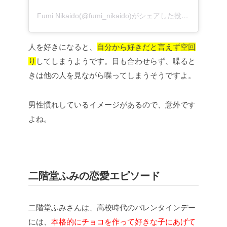
Fumi Nikaido(@fumi_nikaido)がシェアした投稿
–
2017年
人を好きになると、
自分から好きだと言えず空回
り
してしまうようです。目も合わせらず、喋ると
きは他の人を見ながら喋ってしまうそうですよ。
男性慣れしているイメージがあるので、意外です
よね。
二階堂ふみの恋愛エピソード
二階堂ふみさんは、高校時代のバレンタインデー
には、
本格的にチョコを作って好きな子にあげて