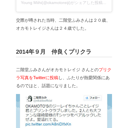
Young Miihi(@okamotoreiji)がシェアした投稿
–
2019年 5
交際が噂された当時、二階堂ふみさんは２０歳、
オカモトレイジさんは２４歳でした。
2014年９月 仲良くプリクラ
二階堂ふみさんがオカモトレイジ さんとの
プリク
ラ写真をTwitterに投稿
し、ふたりが熱愛関係にあ
るのではと、話題になりました。