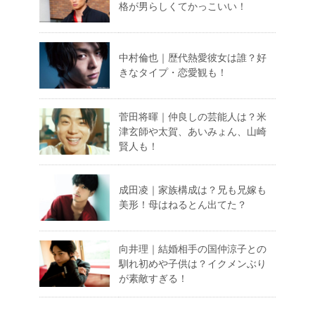
格が男らしくてかっこいい！
中村倫也｜歴代熱愛彼女は誰？好
きなタイプ・恋愛観も！
菅田将暉｜仲良しの芸能人は？米
津玄師や太賀、あいみょん、山崎
賢人も！
成田凌｜家族構成は？兄も兄嫁も
美形！母はねるとん出てた？
向井理｜結婚相手の国仲涼子との
馴れ初めや子供は？イクメンぶり
が素敵すぎる！