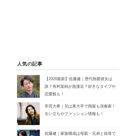
人気の記事
【2020最新】佐藤健｜歴代熱愛彼女は
誰？有村架純が急接近？好きなタイプや
恋愛観も！
常田大希｜兄は東大卒で両親も演奏家！
生い立ちやファッション情報も！
佐藤健｜家族構成は母親・兄弟と祖母で