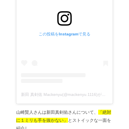
この投稿をInstagramで見る
新田 真剣佑 Mackenyu(@mackenyu.1116)がシェアした投稿
山崎賢人さんは新田真剣佑さんについて、
「絶対
に１ミリも手を抜かない」
とストイックな一面を
紹介し、