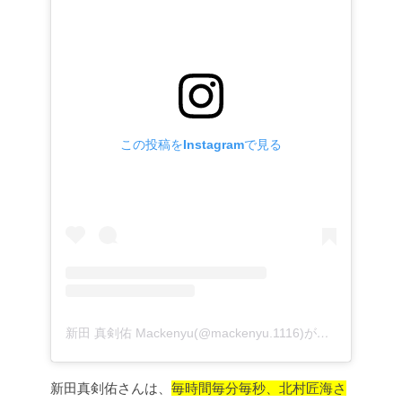
この投稿をInstagramで見る
新田 真剣佑 Mackenyu(@mackenyu.1116)がシェアした投稿
新田真剣佑さんは、
毎時間毎分毎秒、北村匠海さ