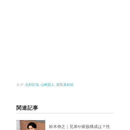
タグ:
北村匠海
,
山崎賢人
,
新田真剣佑
関連記事
鈴木伸之｜兄弟や家族構成は？性