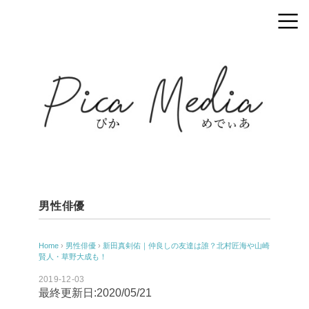
男性俳優
Home
›
男性俳優
›
新田真剣佑｜仲良しの友達は誰？北村匠海や山崎
賢人・草野大成も！
2019-12-03
最終更新日:2020/05/21