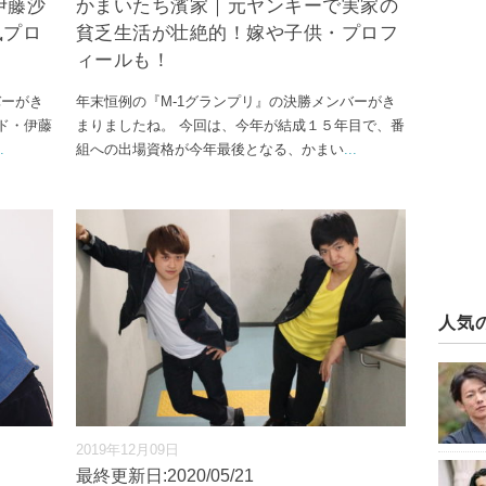
伊藤沙
かまいたち濱家｜元ヤンキーで実家の
風プロ
貧乏生活が壮絶的！嫁や子供・プロフ
ィールも！
バーがき
年末恒例の『M-1グランプリ』の決勝メンバーがき
ド・伊藤
まりましたね。 今回は、今年が結成１５年目で、番
.
組への出場資格が今年最後となる、かまい
...
人気
2019年12月09日
最終更新日:2020/05/21