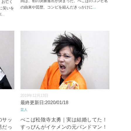
回は、初の決勝進出が決まった、ぺこぱのコンビ名
、お亡く
の由来や芸歴、コンビを組んだきっかけに
...
に笑いを
ボ
...
2019年12月13日
最終更新日:2020/01/18
芸人
のサッ
ぺこぱ松陰寺太勇｜実は結婚してた！
男だっ
すっぴんがイケメンの元バンドマン！