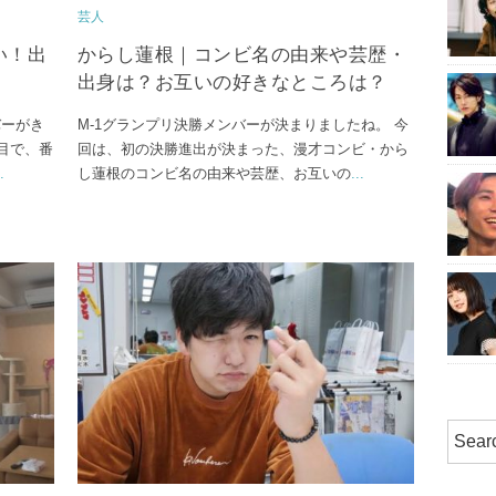
芸人
い！出
からし蓮根｜コンビ名の由来や芸歴・
出身は？お互いの好きなところは？
バーがき
M-1グランプリ決勝メンバーが決まりましたね。 今
目で、番
回は、初の決勝進出が決まった、漫才コンビ・から
.
し蓮根のコンビ名の由来や芸歴、お互いの
...