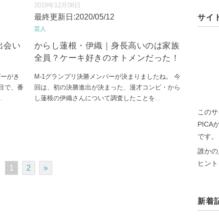
2019年12月08日
最終更新日:2020/05/12
サイ
芸人
出会い
からし蓮根・伊織｜身長高いのは家族
！
全員？ケーキ好きのオトメンだった！
バーがき
M-1グランプリ決勝メンバーが決まりましたね。 今
目で、番
回は、初の決勝進出が決まった、漫才コンビ・から
.
し蓮根の伊織さんについて調査したことを
...
このサ
PIC
です。
誰かの
ヒント
1
2
»
新着