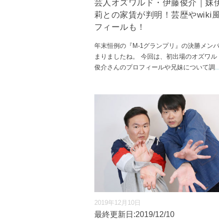
芸人オズワルド・伊藤俊介｜妹
莉との家賃が判明！芸歴やwiki
フィールも！
年末恒例の『M-1グランプリ』の決勝メン
まりましたね。 今回は、初出場のオズワル
俊介さんのプロフィールや兄妹について調
..
2019年12月10日
最終更新日:2019/12/10