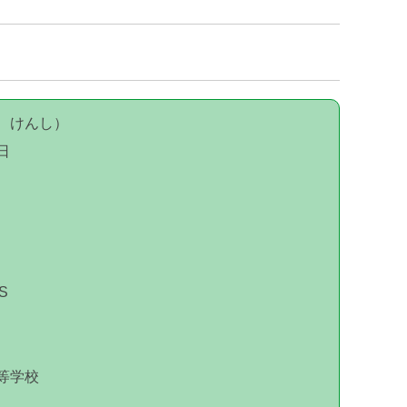
けんし）
日
S
学校