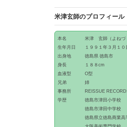
米津玄師のプロフィール
本名 米津 玄師（よねづ 
生年月日 １９９１年３月１０
出身地 徳島県 徳島市
身長 １８８cm
血液型 O型
兄弟 姉
事務所 REISSUE RECORD
学歴 徳島市津田小学校
徳島市津田中学校
徳島県立徳島商業高等
大阪美術専門学校