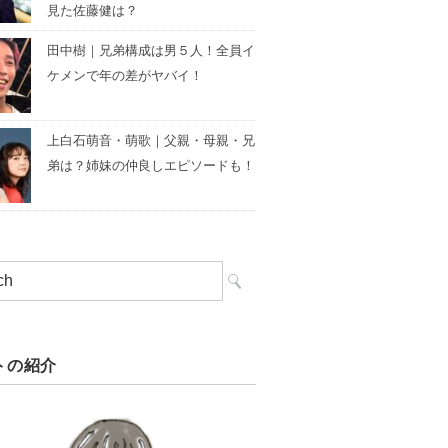
見た佐藤健は？
田中樹｜兄弟構成は男５人！全員イ
ケメンで年の差がヤバイ！
上白石萌音・萌歌｜父親・母親・兄
弟は？姉妹の仲良しエピソードも！
トの紹介