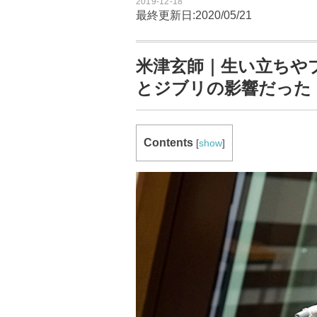
2019-12-18
最終更新日:2020/05/21
米津玄師｜生い立ちや
とジブリの影響だった
Contents
[
show
]