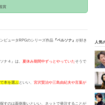
鑑賞
ンピュータRPGのシリーズ作品
『ペルソナ』
が好き
人気
ソナ４』は、
夏休み期間中ずっとやっていた
そうで
て本を選ぶ
といい、
宮沢賢治や三島由紀夫や言葉が
探すのは面倒臭いといい、ネットで発注することが