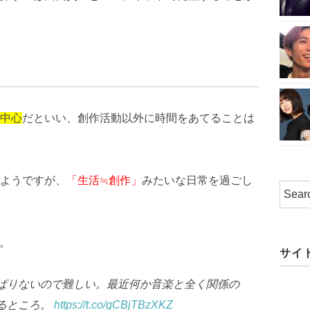
中心
だといい、創作活動以外に時間をあてることは
るようですが、
「生活≒創作」
みたいな日常を過ごし
た。
サイ
ぱりないので難しい。最近何か音楽と全く関係の
るところ。
https://t.co/gCBjTBzXKZ